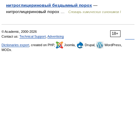
нитроглицериновый бездымный порох
—
нитроглицериновый порох …
Cловарь химических синонимов I
© Academic, 2000-2026
18+
Contact us:
Technical Support
,
Advertising
Dictionaries export
, created on PHP,
Joomla,
Drupal,
WordPress,
MODx.