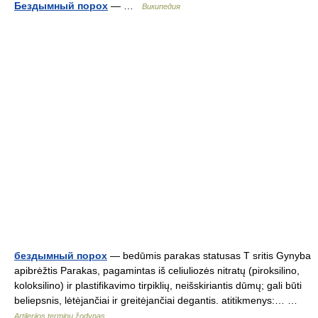
Бездымный порох
— …
Википедия
бездымный порох
— bedūmis parakas statusas T sritis Gynyba
apibrėžtis Parakas, pagamintas iš celiuliozės nitratų (piroksilino,
koloksilino) ir plastifikavimo tirpiklių, neišskiriantis dūmų; gali būti
beliepsnis, lėtėjančiai ir greitėjančiai degantis. atitikmenys:… …
Artilerijos terminų žodynas