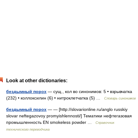
Look at other dictionaries:
бездымный порох
— сущ., кол во синонимов: 5 • взрывчатка
(232) • коллоксилин (6) • нитроклетчатка (5) …
Словарь синонимов
бездымный порох
— — [http://slovarionline.ru/anglo russkiy
slovar neftegazovoy promyishlennosti/] Тематики нефтегазовая
промышленность EN smokeless powder …
Справочник
технического переводчика