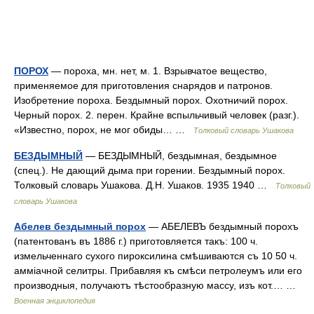
ПОРОХ
— пороха, мн. нет, м. 1. Взрывчатое вещество,
применяемое для приготовления снарядов и патронов.
Изобретение пороха. Бездымный порох. Охотничий порох.
Черный порох. 2. перен. Крайне вспыльчивый человек (разг.).
«Известно, порох, не мог обиды… …
Толковый словарь Ушакова
БЕЗДЫМНЫЙ
— БЕЗДЫМНЫЙ, бездымная, бездымное
(спец.). Не дающий дыма при горении. Бездымный порох.
Толковый словарь Ушакова. Д.Н. Ушаков. 1935 1940 …
Толковый
словарь Ушакова
Абелев бездымный порох
— АБЕЛЕВЪ бездымный порохъ
(патентованъ въ 1886 г.) приготовляется такъ: 100 ч.
измельченнаго сухого пироксилина смѣшиваются съ 10 50 ч.
амміачной селитры. Прибавляя къ смѣси петролеумъ или его
производныя, получаютъ тѣстообразную массу, изъ кот.… …
Военная энциклопедия