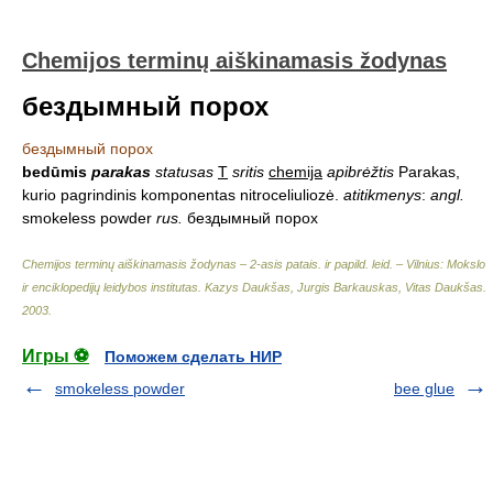
Chemijos terminų aiškinamasis žodynas
бездымный порох
бездымный порох
bedūmis
parakas
statusas
T
sritis
chemija
apibrėžtis
Parakas,
kurio pagrindinis komponentas nitroceliuliozė.
atitikmenys
:
angl.
smokeless powder
rus.
бездымный порох
Chemijos terminų aiškinamasis žodynas – 2-asis patais. ir papild. leid. – Vilnius: Mokslo
ir enciklopedijų leidybos institutas
.
Kazys Daukšas, Jurgis Barkauskas, Vitas Daukšas
.
2003
.
Игры ⚽
Поможем сделать НИР
smokeless powder
bee glue